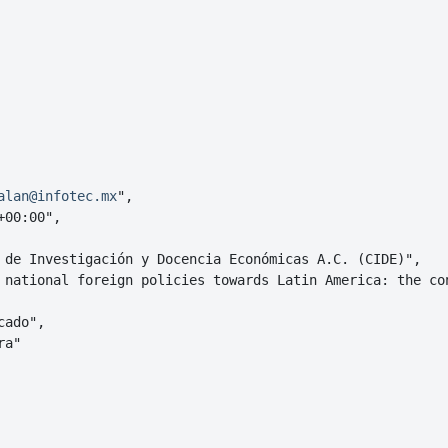
alan@infotec.mx
",

00:00",

 de Investigación y Docencia Económicas A.C. (CIDE)",

 national foreign policies towards Latin America: the con
ado",

a"
