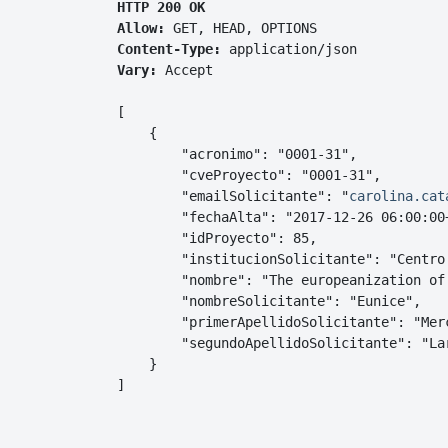
HTTP 200 OK
Allow:
GET, HEAD, OPTIONS
Content-Type:
application/json
Vary:
Accept
[

    {

        "acronimo": "0001-31",

        "cveProyecto": "0001-31",

        "emailSolicitante": "
carolina.cat
        "fechaAlta": "2017-12-26 06:00:00+
        "idProyecto": 85,

        "institucionSolicitante": "Centro
        "nombre": "The europeanization of
        "nombreSolicitante": "Eunice",

        "primerApellidoSolicitante": "Merc
        "segundoApellidoSolicitante": "Lar
    }

]