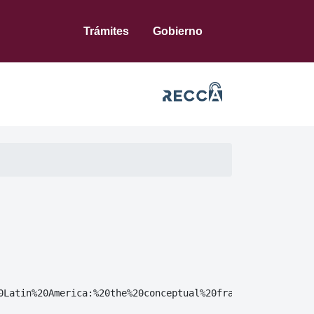
Trámites
Gobierno
0Latin%20America:%20the%20conceptual%20framework