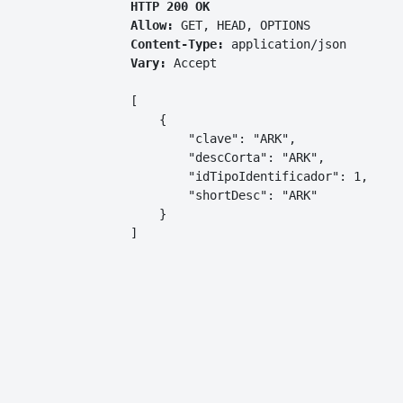
HTTP 200 OK
Allow:
GET, HEAD, OPTIONS
Content-Type:
application/json
Vary:
Accept
[

    {

        "clave": "ARK",

        "descCorta": "ARK",

        "idTipoIdentificador": 1,

        "shortDesc": "ARK"

    }

]