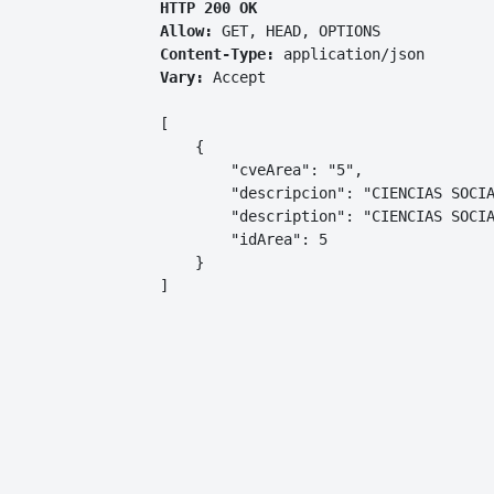
HTTP 200 OK
Allow:
GET, HEAD, OPTIONS
Content-Type:
application/json
Vary:
Accept
[

    {

        "cveArea": "5",

        "descripcion": "CIENCIAS SOCIA
        "description": "CIENCIAS SOCIA
        "idArea": 5

    }

]